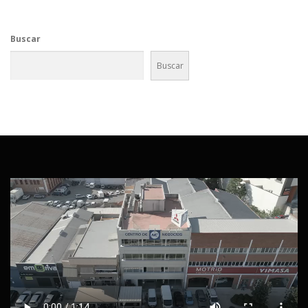
g
a
Buscar
c
i
Buscar
ó
n
d
e
e
n
t
r
a
d
a
s