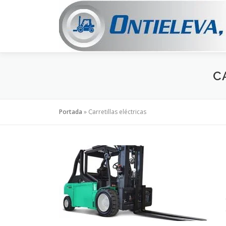
Saltar
al
contenido
C
Portada
»
Carretillas eléctricas