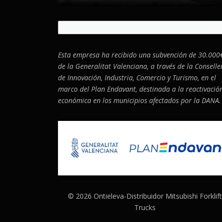
e
e
n
Esta empresa ha recibido una subvención de 30.000
de la Generalitat Valenciana, a través de la Conselle
t
de Innovación, Industria, Comercio y Turismo, en el
r
marco del Plan Endavant, destinada a la reactivació
económica en los municipios afectados por la DANA.
a
d
a
s
© 2026 Ontieleva-Distribuidor Mitsubishi Forklift
Trucks