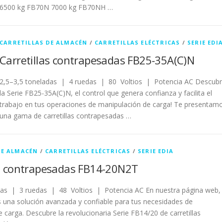
6500 kg FB70N 7000 kg FB70NH …
CARRETILLAS DE ALMACÉN
/
CARRETILLAS ELÉCTRICAS
/
SERIE EDI
Carretillas contrapesadas FB25-35A(C)N
2,5–3,5 toneladas | 4 ruedas | 80 Voltios | Potencia AC Descub
la Serie FB25-35A(C)N, el control que genera confianza y facilita el
trabajo en tus operaciones de manipulación de carga! Te presentam
una gama de carretillas contrapesadas …
DE ALMACÉN
/
CARRETILLAS ELÉCTRICAS
/
SERIE EDIA
as contrapesadas FB14-20N2T
das | 3 ruedas | 48 Voltios | Potencia AC En nuestra página web,
 una solución avanzada y confiable para tus necesidades de
 carga. Descubre la revolucionaria Serie FB14/20 de carretillas