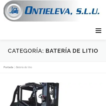
Saltar
al
contenido
Menú
VER MAQUINARIA
CONTACTA CON NOSOTROS
CATEGORÍA:
BATERÍA DE LITIO
Portada
»
Batería de litio