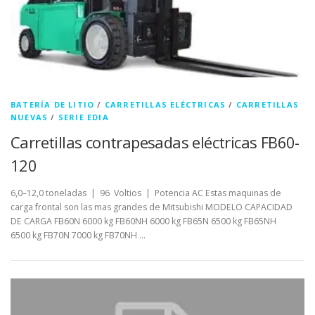
BATERÍA DE LITIO
/
CARRETILLAS ELÉCTRICAS
/
CARRETILLAS
NUEVAS
/
SERIE EDIA
Carretillas contrapesadas eléctricas FB60-
120
6,0–12,0 toneladas | 96 Voltios | Potencia AC Estas maquinas de
carga frontal son las mas grandes de Mitsubishi MODELO CAPACIDAD
DE CARGA FB60N 6000 kg FB60NH 6000 kg FB65N 6500 kg FB65NH
6500 kg FB70N 7000 kg FB70NH …