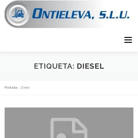
Saltar
al
contenido
Menú
VER MAQUINARIA
CONTACTA CON NOSOTROS
ETIQUETA:
DIESEL
Portada
»
Diesel