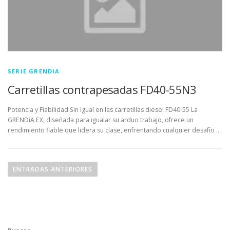
SERIE GRENDIA
Carretillas contrapesadas FD40-55N3
Potencia y Fiabilidad Sin Igual en las carretillas diesel FD40-55 La
GRENDiA EX, diseñada para igualar su arduo trabajo, ofrece un
rendimiento fiable que lidera su clase, enfrentando cualquier desafío …
N
a
ENTRADAS ANTERIORES
v
e
g
a