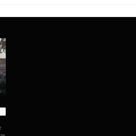
€
ria